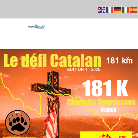
+33 664756231
Mail