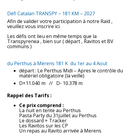
2027
Défi Catalan TRANSPY – 181 KM – 2027
Afin de valider votre participation à notre Raid ,
veuillez vous inscrire ici.
Les défis ont lieu en même temps que la
Transpyrenea , bien sur ( départ , Ravitos et BV
communs )
du Perthus à Mérens 181 K du 1er au 4 Aout
départ : Le Perthus Midi – Apres le contrôle du
matériel obligatoire (la veille)
D+11.040 m // D- 10.378 m
Rappel des Tarifs :
Ce prix comprend :
La nuit en tente au Perthus
Pasta Party du 31juillet au Perthus
Le dossard + Tracker
Les Ravitos sur les CP
Un repas au Ravito arrivée à Merens