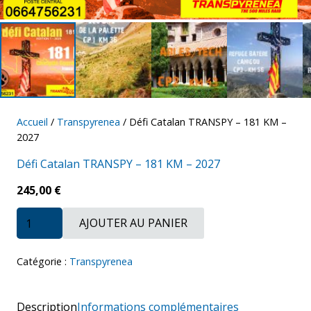
Accueil
/
Transpyrenea
/ Défi Catalan TRANSPY – 181 KM –
2027
Défi Catalan TRANSPY – 181 KM – 2027
245,00
€
quantité
AJOUTER AU PANIER
de
Défi
Catalan
TRANSPY
Catégorie :
Transpyrenea
-
181
KM
Description
Informations complémentaires
-