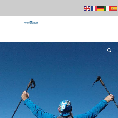
+33 664756231
Mail