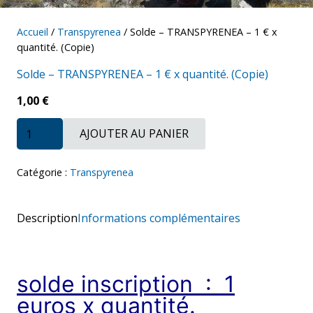
Accueil
/
Transpyrenea
/ Solde – TRANSPYRENEA – 1 € x
quantité. (Copie)
Solde – TRANSPYRENEA – 1 € x quantité. (Copie)
1,00
€
quantité
AJOUTER AU PANIER
de
Solde
-
TRANSPYRENEA
Catégorie :
Transpyrenea
-
1
€
Description
Informations complémentaires
x
quantité.
(Copie)
solde inscription : 1
euros x quantité.