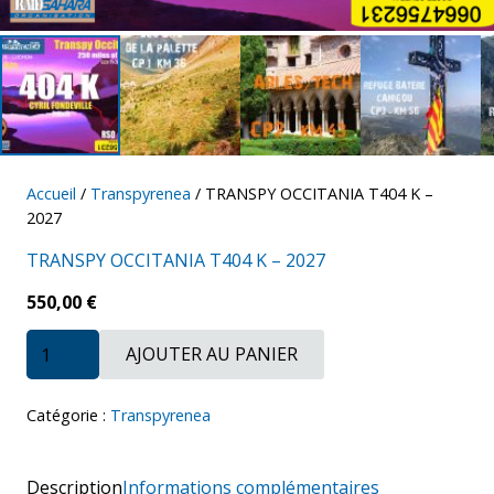
Accueil
/
Transpyrenea
/ TRANSPY OCCITANIA T404 K –
2027
TRANSPY OCCITANIA T404 K – 2027
550,00
€
quantité
AJOUTER AU PANIER
de
TRANSPY
OCCITANIA
T404
Catégorie :
Transpyrenea
K
-
2027
Description
Informations complémentaires