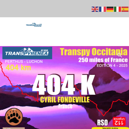
+33 664756231
Mail