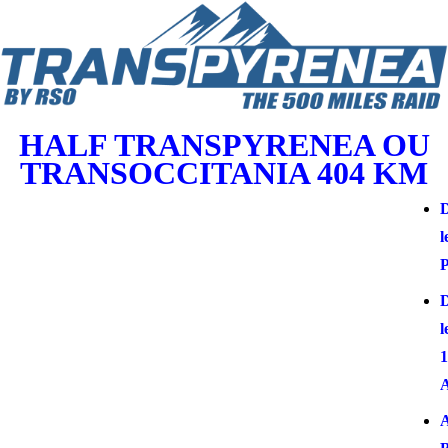
HALF TRANSPYRENEA OU
TRANSOCCITANIA 404 KM
D
l
P
D
l
1
A