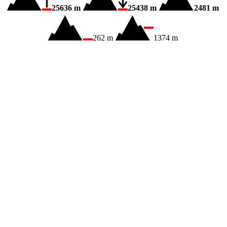
25636 m
25438 m
2481 m
262 m
1374 m