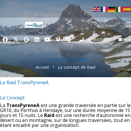
+33 664756231
Mail
Le concept de Raid
Accueil
Le concept de Raid
chevron_right
Le Raid TransPyreneA
Le Concept
La
TransPyreneA
est une grande traversée en partie sur le
GR10, du Perthus à Hendaye, sur une durée moyenne de 15
jours et 15 nuits. Le
Raid
est une recherche d’autonomie en
désert ou en montagne, sur de longues traversées, tout en
étant encadré par une organisation.