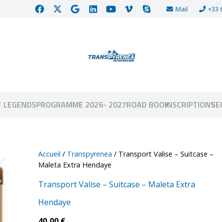
Mail
+33 
F LEGENDS
PROGRAMME 2026- 2027
ROAD BOOK
INSCRIPTIONS
SE
Accueil
/
Transpyrenea
/ Transport Valise – Suitcase –
Maleta Extra Hendaye
Transport Valise – Suitcase – Maleta Extra
Hendaye
40,00
€