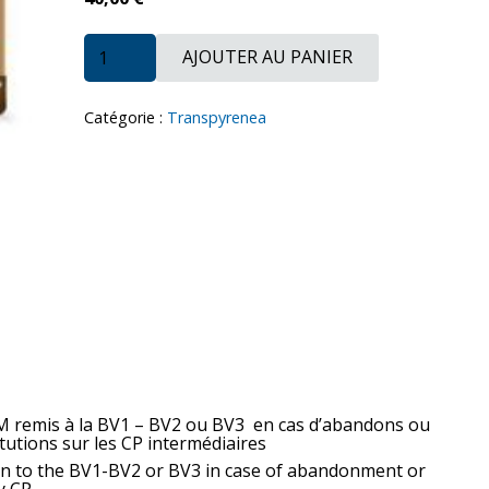
quantité
AJOUTER AU PANIER
de
Transport
Valise
-
Catégorie :
Transpyrenea
Suitcase
-
Maleta
Extra
Hendaye
M remis à la BV1 – BV2 ou BV3 en cas d’abandons ou
tutions sur les CP intermédiaires
en to the BV1-BV2 or BV3 in case of abandonment or